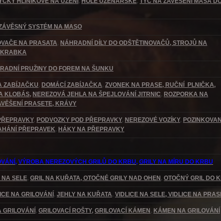
YČKY HLINÍKOVÉ NA UZENÍ
,
HOLE UZENÁŘSKÉ
,
TYČ NA ZAVĚŠENÍ MASA D
ZÁVĚSNÝ SYSTÉM NA MASO
OVAČE NA PRASATA
,
NÁHRADNÍ DÍLY DO ODŠTĚTINOVAČŮ
, STROJŮ NA
ŠKRABKA
RADNÍ PRUŽINY DO FOREM NA ŠUNKU
A ZABÍJAČKU
,
DOMÁCÍ ZABÍJAČKA
,
ZVONEK NA PRASE
, RUČNÍ PLNIČKA,
A KLOBÁS,
NEREZOVÁ JEHLA NA ŠPEJLOVÁNÍ JITRNIC
,
ROZPORKA NA
AVĚŠENÍ PRASETE, KRÁVY
 PŘEPRAVKY
,
PODVOZKY POD PŘEPRAVKY
,
NEREZOVÉ VOZÍKY
,
POZINKOVA
AHÁNÍ PŘEPRAVEK
,
HÁKY NA PŘEPRAVKY
OVÁNÍ
,
VÝROBA NEREZOVÝCH GRILŮ DO KRBU
,
GRILY NA MÍRU DO KRBU
 NA SELE
,
GRIL NA KUŘATA
, OTOČNÉ GRILY NAD OHEN
,
OTOČNÝ GRIL DO 
LICE NA GRILOVÁNÍ
,
JEHLY NA KUŘATA
,
VIDLICE NA SELE
, VIDLICE NA PRAS
 GRILOVÁNÍ
,
GRILOVACÍ ROŠTY,
GRILOVACÍ KÁMEN
,
KÁMEN NA GRILOVÁNÍ