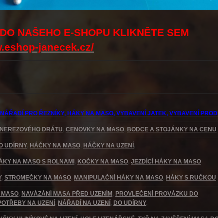
 DO NAŠEHO E-SHOPU KLIKNĚTE SEM
w.eshop-janecek.cz/
, NÁŘADÍ PRO ŘEZNÍKY
,
HÁKY NA MASO
,
VYBAVENÍ JATEK
,
VYBAVENÍ PRO
 NEREZOVÉHO DRÁTU
,
CENOVKY NA MASO
,
BODCE A STOJÁNKY NA CENU
O UDÍRNY
,
HÁČKY NA MASO
,
HÁČKY NA UZENÍ
,
ÁKY NA MASO S ROLNAMI
,
KOČKY NA MASO
,
JEZDÍCÍ HÁKY NA MASO
Y
,
STROMEČKY NA MASO
,
MANIPULAČNÍ HÁKY NA MASO
,
HÁKY S RUČKOU
A MASO
,
NAVÁZÁNÍ MASA PŘED UZENÍM
,
PROVLEČENÍ PROVÁZKU DO
POTŘEBY NA UZENÍ
,
NÁŘADÍ NA UZENÍ
,
DO UDÍRNY
,