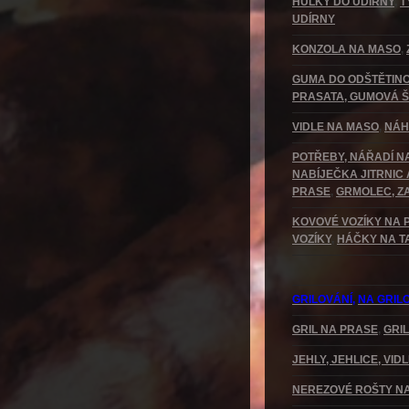
HŮLKY DO UDÍRNY
,
T
UDÍRNY
KONZOLA NA MASO
,
GUMA DO ODŠTĚTIN
PRASATA
, GUMOVÁ 
VIDLE NA MASO
,
NÁH
POTŘEBY, NÁŘADÍ N
NABÍJEČKA JITRNIC 
PRASE
,
GRMOLEC, Z
KOVOVÉ VOZÍKY NA
VOZÍKY
,
HÁČKY NA T
GRILOVÁNÍ,
NA GRIL
GRIL NA PRASE
,
GRIL
JEHLY, JEHLICE, VID
NEREZOVÉ ROŠTY NA