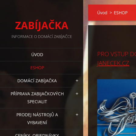
Úvod
>
ESHOP
ZABÍJAČKA
INFORMACE O DOMÁCÍ ZABÍJAČCE
PRO VSTUP D
ÚVOD
JANECEK.CZ
ESHOP
DOMÁCÍ ZABÍJAČKA
PŘÍPRAVA ZABIJAČKOVÝCH
SPECIALIT
PRODEJ NÁSTROJŮ A
VYBAVENÍ
CENÍKY, OBJEDNÁVKY