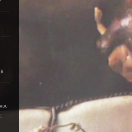
O
NÉ
KRBU
E