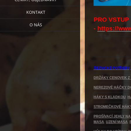
KONTAKT
PRO VSTUP
O NÁS
-
https://ww
ŘEZNICKÉ POTŘEBY
DRŽÁKY CENOVEK Z
NEREZOVÉ HÁČKY D
HÁKY S KLADKOU
,
H
STROMEČKOVÉ HÁK
PROŠÍVACÍ JEHLY N
MASA
,
UZENÍ MASA
,