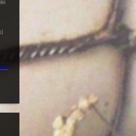
RBU
CÍ
AVNÍ