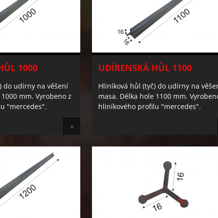
HŮL 1000
UDÍRENSKÁ HŮL 1100
č) do udírny na věšení
Hliníková hůl (tyč) do udírny na věše
e 1000 mm. Vyrobeno z
masa. Délka hole 1100 mm. Vyroben
filu "mercedes".
hliníkového profilu "mercedes".
+