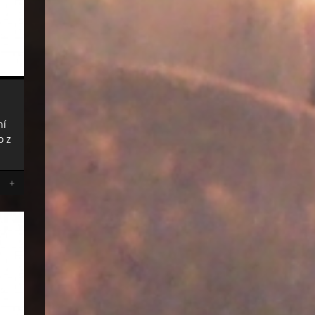
ní
o z
+