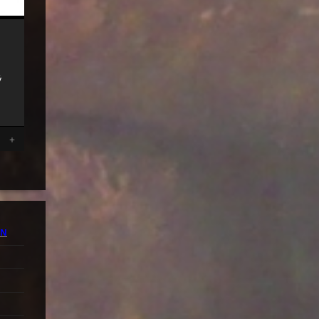
ý
e
+
EN