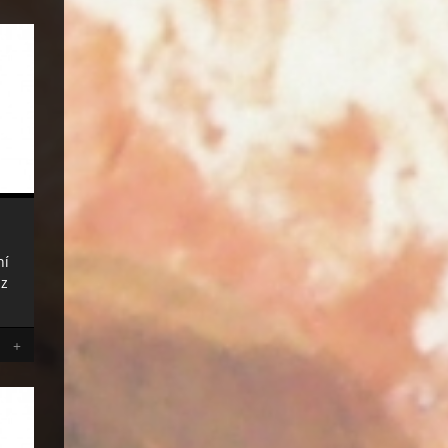
ní
 z
+