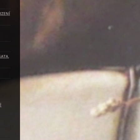
UZENÍ
SATA
,
É