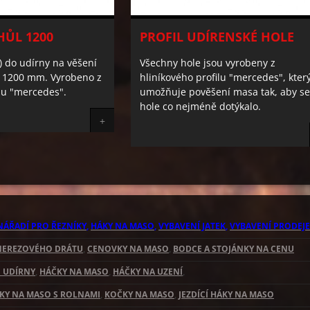
HŮL 1200
PROFIL UDÍRENSKÉ HOLE
č) do udírny na věšení
Všechny hole jsou vyrobeny z
e 1200 mm. Vyrobeno z
hliníkového profilu "mercedes", kter
filu "mercedes".
umožňuje pověšení masa tak, aby s
hole co nejméně dotýkalo.
+
 NÁŘADÍ PRO ŘEZNÍKY
,
HÁKY NA MASO
,
VYBAVENÍ JATEK
,
VYBAVENÍ PRODEJ
NEREZOVÉHO DRÁTU
,
CENOVKY NA MASO
,
BODCE A STOJÁNKY NA CENU
 UDÍRNY
,
HÁČKY NA MASO
,
HÁČKY NA UZENÍ
,
KY NA MASO S ROLNAMI
,
KOČKY NA MASO
,
JEZDÍCÍ HÁKY NA MASO