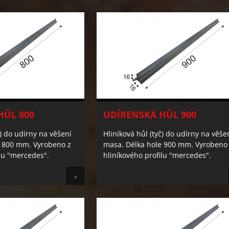
HŮL 800
UDÍRENSKÁ HŮL 900
č) do udírny na věšení
Hliníková hůl (tyč) do udírny na věše
e 800 mm. Vyrobeno z
masa. Délka hole 900 mm. Vyrobeno
filu "mercedes".
hliníkového profilu "mercedes".
+