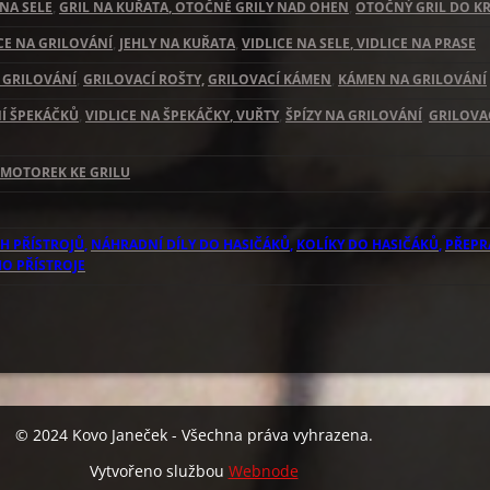
 NA SELE
,
GRIL NA KUŘATA
, OTOČNÉ GRILY NAD OHEN
,
OTOČNÝ GRIL DO K
LICE NA GRILOVÁNÍ
,
JEHLY NA KUŘATA
,
VIDLICE NA SELE
, VIDLICE NA PRASE
 GRILOVÁNÍ
,
GRILOVACÍ ROŠTY,
GRILOVACÍ KÁMEN
,
KÁMEN NA GRILOVÁNÍ
NÍ ŠPEKÁČKŮ
,
VIDLICE NA ŠPEKÁČKY
, VUŘTY
,
ŠPÍZY NA GRILOVÁNÍ
,
GRILOVA
MOTOREK KE GRILU
CH PŘÍSTROJŮ
,
NÁHRADNÍ DÍLY DO HASIČÁKŮ
,
KOLÍKY DO HASIČÁKŮ
,
PŘEPR
HO PŘÍSTROJE
© 2024 Kovo Janeček - Všechna práva vyhrazena.
Vytvořeno službou
Webnode