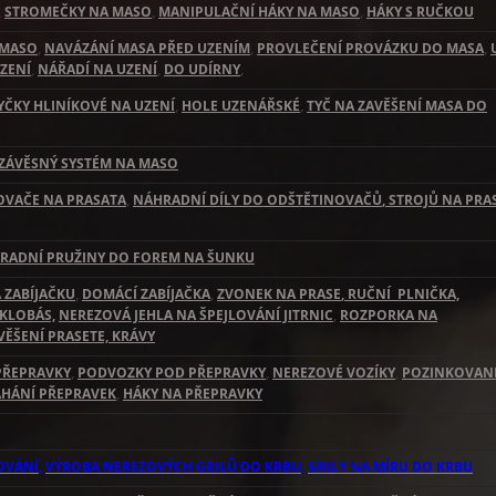
,
STROMEČKY NA MASO
,
MANIPULAČNÍ HÁKY NA MASO
,
HÁKY S RUČKOU
 MASO
,
NAVÁZÁNÍ MASA PŘED UZENÍM
,
PROVLEČENÍ PROVÁZKU DO MASA
,
ZENÍ
,
NÁŘADÍ NA UZENÍ
,
DO UDÍRNY
,
YČKY HLINÍKOVÉ NA UZENÍ
,
HOLE UZENÁŘSKÉ
,
TYČ NA ZAVĚŠENÍ MASA DO
ZÁVĚSNÝ SYSTÉM NA MASO
OVAČE NA PRASATA
,
NÁHRADNÍ DÍLY DO ODŠTĚTINOVAČŮ
, STROJŮ NA PRA
RADNÍ PRUŽINY DO FOREM NA ŠUNKU
 ZABÍJAČKU
,
DOMÁCÍ ZABÍJAČKA
,
ZVONEK NA PRASE
, RUČNÍ PLNIČKA,
 KLOBÁS,
NEREZOVÁ JEHLA NA ŠPEJLOVÁNÍ JITRNIC
,
ROZPORKA NA
ĚŠENÍ PRASETE, KRÁVY
PŘEPRAVKY
,
PODVOZKY POD PŘEPRAVKY
,
NEREZOVÉ VOZÍKY
,
POZINKOVAN
AHÁNÍ PŘEPRAVEK
,
HÁKY NA PŘEPRAVKY
OVÁNÍ
,
VÝROBA NEREZOVÝCH GRILŮ DO KRBU
,
GRILY NA MÍRU DO KRBU