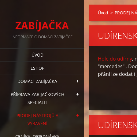
Úvod
>
PRODEJ NÁ
ZABÍJAČKA
UDÍRENSK
INFORMACE O DOMÁCÍ ZABÍJAČCE
ÚVOD
Hole d
o udírny
, 
"mercedes"
. Do
ESHOP
přání lze dodat i
DOMÁCÍ ZABÍJAČKA
PŘÍPRAVA ZABIJAČKOVÝCH
SPECIALIT
PRODEJ NÁSTROJŮ A
UDÍRENSK
VYBAVENÍ
CENÍKY, OBJEDNÁVKY