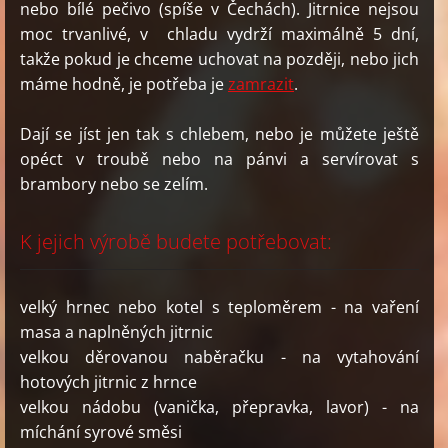
nebo bílé pečivo (spíše v Čechách). Jitrnice nejsou
moc trvanlivé, v chladu vydrží maximálně 5 dní,
takže pokud je chceme uchovat na později, nebo jich
máme hodně, je potřeba je
zamrazit
.
Dají se jíst jen tak s chlebem, nebo je můžete ještě
opéct v troubě nebo na pánvi a servírovat s
brambory nebo se zelím.
K jejich výrobě budete potřebovat:
velký hrnec nebo kotel s teploměrem - na vaření
masa a naplněných jitrnic
velkou děrovanou naběračku - na vytahování
hotových jitrnic z hrnce
velkou nádobu (vanička, přepravka, lavor) - na
míchání syrové směsi