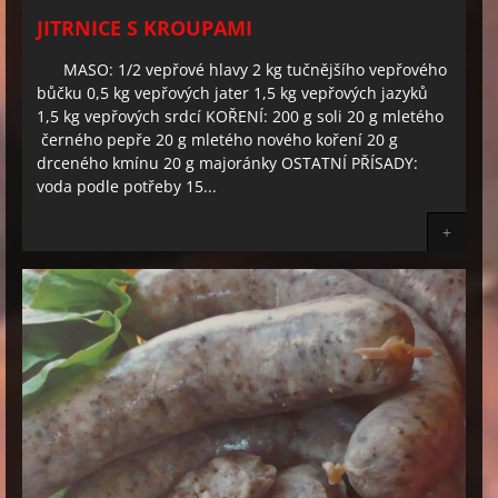
JITRNICE S KROUPAMI
MASO: 1/2 vepřové hlavy 2 kg tučnějšího vepřového
bůčku 0,5 kg vepřových jater 1,5 kg vepřových jazyků
1,5 kg vepřových srdcí KOŘENÍ: 200 g soli 20 g mletého
černého pepře 20 g mletého nového koření 20 g
drceného kmínu 20 g majoránky OSTATNÍ PŘÍSADY:
voda podle potřeby 15...
+