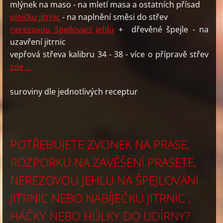
mlýnek na maso - na mletí masa a ostatních přísad
plničku jitrnic
- na naplnění směsi do střev
nerezovou špejlovací jehlu
+ dřevěné špejle - na
uzavření jitrnic
vepřová střeva kalibru 34 - 38 - více o přípravě střev
zde ...
suroviny dle jednotlivých receptur
POTŘEBUJETE ZVONEK NA PRASE,
ROZPORKU NA ZAVĚŠENÍ PRASETE,
NEREZOVOU JEHLU NA ŠPEJLOVÁNÍ
JITRNIC NEBO NABÍJEČKU JITRNIC ,
HÁČKY NEBO HŮLKY DO UDÍRNY?