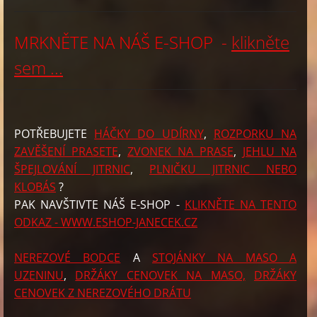
MRKNĚTE NA NÁŠ E-SHOP
-
klikněte
sem ...
POTŘEBUJETE
HÁČKY DO UDÍRNY
,
ROZPORKU NA
ZAVĚŠENÍ PRASETE
,
ZVONEK NA PRASE
,
JEHLU NA
ŠPEJLOVÁNÍ JITRNIC
,
PLNIČKU JITRNIC NEBO
KLOBÁS
?
PAK NAVŠTIVTE NÁŠ E-SHOP -
KLIKNĚTE NA TENTO
ODKAZ - WWW.ESHOP-JANECEK.CZ
NEREZOVÉ BODCE
A
STOJÁNKY NA MASO A
UZENINU
,
DRŽÁKY CENOVEK NA MASO,
DRŽÁKY
CENOVEK Z NEREZOVÉHO DRÁTU