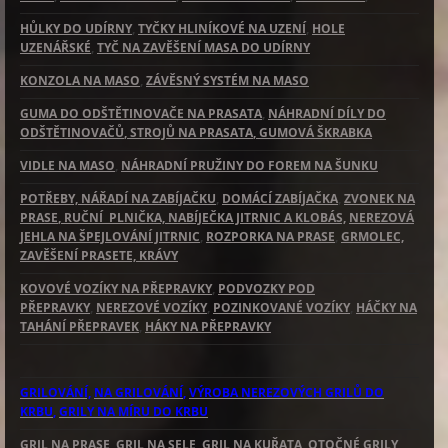
HŮLKY DO UDÍRNY
,
TYČKY HLINÍKOVÉ NA UZENÍ
,
HOLE
UZENÁŘSKÉ
,
TYČ NA ZAVĚŠENÍ MASA DO UDÍRNY
KONZOLA NA MASO
,
ZÁVĚSNÝ SYSTÉM NA MASO
GUMA DO ODŠTĚTINOVAČE NA PRASATA
,
NÁHRADNÍ DÍLY DO
ODŠTĚTINOVAČŮ
, STROJŮ NA PRASATA
, GUMOVÁ ŠKRABKA
VIDLE NA MASO
,
NÁHRADNÍ PRUŽINY DO FOREM NA ŠUNKU
POTŘEBY, NÁŘADÍ NA ZABÍJAČKU
,
DOMÁCÍ ZABÍJAČKA
,
ZVONEK NA
PRASE
, RUČNÍ PLNIČKA, NABÍJEČKA JITRNIC A KLOBÁS,
NEREZOVÁ
JEHLA NA ŠPEJLOVÁNÍ JITRNIC
,
ROZPORKA NA PRASE
,
GRMOLEC,
ZAVĚŠENÍ PRASETE, KRÁVY
KOVOVÉ VOZÍKY NA PŘEPRAVKY
,
PODVOZKY POD
PŘEPRAVKY
,
NEREZOVÉ VOZÍKY
,
POZINKOVANÉ VOZÍKY
,
HÁČKY NA
TAHÁNÍ PŘEPRAVEK
,
HÁKY NA PŘEPRAVKY
GRILOVÁNÍ,
NA GRILOVÁNÍ
,
VÝROBA NEREZOVÝCH GRILŮ DO
KRBU
,
GRILY NA MÍRU DO KRBU
GRIL NA PRASE
,
GRIL NA SELE
,
GRIL NA KUŘATA
, OTOČNÉ GRILY