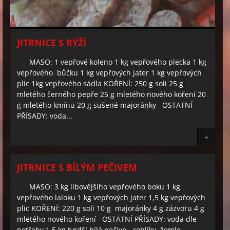
JITRNICE S RÝŽÍ
MASO: 1 vepřové koleno 1 kg vepřového plecka 1 kg
vepřového bůčku 1 kg vepřových jater 1 kg vepřových
plic 1kg vepřového sádla KOŘENÍ: 250 g soli 25 g
mletého černého pepře 25 g mletého nového koření 20
g mletého kmínu 20 g sušené majoránky OSTATNÍ
PŘÍSADY: voda...
+
JITRNICE S BÍLÝM PEČIVEM
MASO: 3 kg libovějšího vepřového boku 1 kg
vepřového laloku 1 kg vepřových jater 1,5 kg vepřových
plic KOŘENÍ: 220 g soli 10 g majoránky 4 g zázvoru 4 g
mletého nového koření OSTATNÍ PŘÍSADY: voda dle
potřeby 1,5 kg tvrdší bílé pečivo - rohlíky, žemle,