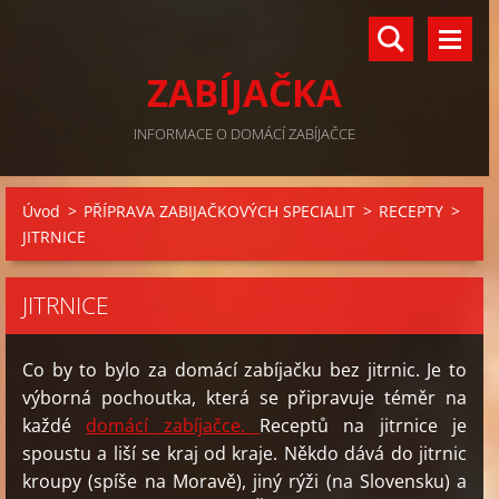
ZABÍJAČKA
INFORMACE O DOMÁCÍ ZABÍJAČCE
Úvod
>
PŘÍPRAVA ZABIJAČKOVÝCH SPECIALIT
>
RECEPTY
>
JITRNICE
JITRNICE
Co by to bylo za domácí zabíjačku bez jitrnic. Je to
výborná pochoutka, která se připravuje téměr na
každé
domácí zabíjačce.
Receptů na jitrnice je
spoustu a liší se kraj od kraje. Někdo dává do jitrnic
kroupy (spíše na Moravě), jiný rýži (na Slovensku) a