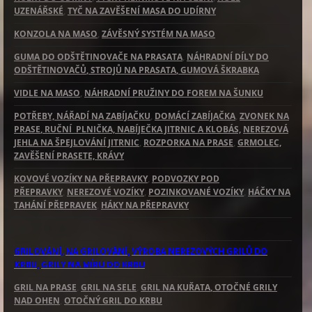
UZENÁŘSKÉ
,
TYČ NA ZAVĚŠENÍ MASA DO UDÍRNY
KONZOLA NA MASO
,
ZÁVĚSNÝ SYSTÉM NA MASO
GUMA DO ODŠTĚTINOVAČE NA PRASATA
,
NÁHRADNÍ DÍLY DO
ODŠTĚTINOVAČŮ
, STROJŮ NA PRASATA
, GUMOVÁ ŠKRABKA
VIDLE NA MASO
,
NÁHRADNÍ PRUŽINY DO FOREM NA ŠUNKU
POTŘEBY, NÁŘADÍ NA ZABÍJAČKU
,
DOMÁCÍ ZABÍJAČKA
,
ZVONEK NA
PRASE
, RUČNÍ PLNIČKA, NABÍJEČKA JITRNIC A KLOBÁS,
NEREZOVÁ
JEHLA NA ŠPEJLOVÁNÍ JITRNIC
,
ROZPORKA NA PRASE
,
GRMOLEC,
ZAVĚŠENÍ PRASETE, KRÁVY
KOVOVÉ VOZÍKY NA PŘEPRAVKY
,
PODVOZKY POD
PŘEPRAVKY
,
NEREZOVÉ VOZÍKY
,
POZINKOVANÉ VOZÍKY
,
HÁČKY NA
TAHÁNÍ PŘEPRAVEK
,
HÁKY NA PŘEPRAVKY
GRILOVÁNÍ,
NA GRILOVÁNÍ
,
VÝROBA NEREZOVÝCH GRILŮ DO
KRBU
,
GRILY NA MÍRU DO KRBU
GRIL NA PRASE
,
GRIL NA SELE
,
GRIL NA KUŘATA
, OTOČNÉ GRILY
NAD OHEN
,
OTOČNÝ GRIL DO KRBU