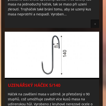
masa na jednoduchý háček, tak se maso při uzení
zkroutí. Trojháček také brání tomu, aby se uzený kus
masa neprotrhl a nespadl. Vyroben...
+
UZENÁŘSKÝ HÁČEK 5/140
Háček na zavěšení masa v udírně. Je přetočený o 90
stupňů, což umožňuje zavěsit více kusů masa na
udírenskou hůl. Vyrobeno z kruhové nerezové ocele o