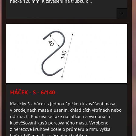
háčka 120 mm. K zavěšení na trubku o...
+
HÁČEK - S - 6/140
Klasický S - háček s jednou špičkou k zavěšení masa
v prodejnách masa a uzenin, chladicích vitrínách nebo
udírnách. Používá se také na jatkách a výrobnách
k odvěšování kusů porcovaného masa. Vyrobeno
z nerezové kruhové ocele o průměru 6 mm, výška
háčka 140 mm. K zavěšení na trubku o...