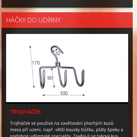
HÁČKY DO UDÍRNY
TROJHÁČEK
Trojháček se používá na zavěšování plochých kusů
masa při uzení, např. větší kousky bůčku, pláty špeku a
podobné udírenské speciality. Zavěsí-li se takový kus