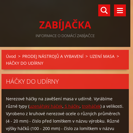
ZABÍJAČKA
INFORMACE O DOMÁCÍ ZABÍJAČCE
Úvod
>
PRODEJ NÁSTROJŮ A VYBAVENÍ
>
UZENÍ MASA
>
HÁČKY DO UDÍRNY
HÁČKY DO UDÍRNY
Nerezové háčky na zavěšení masa v udírně. Vyrábíme
různé typy (
uzenářský háček
,
S háčky
,
trojháček
) a velikosti.
Vyrobeno z kruhové nerezové ocele o různých průměrech
(4 - 20 mm) - číslo před lomítkem v názvu výrobku. Různé
výšky háčků (100 - 200 mm) - číslo za lomítkem v názvu