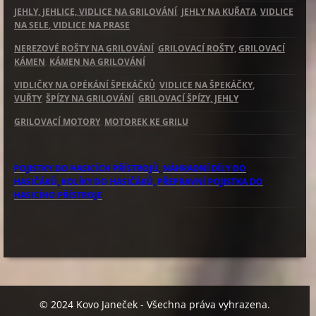
JEHLY, JEHLICE, VIDLICE NA GRILOVÁNÍ
,
JEHLY NA KUŘATA
,
VIDLICE
NA SELE
, VIDLICE NA PRASE
NEREZOVÉ ROŠTY NA GRILOVÁNÍ
,
GRILOVACÍ ROŠTY,
GRILOVACÍ
KÁMEN
,
KÁMEN NA GRILOVÁNÍ
VIDLIČKY NA OPÉKÁNÍ ŠPEKÁČKŮ
,
VIDLICE NA ŠPEKÁČKY
,
VUŘTY
,
ŠPÍZY NA GRILOVÁNÍ
,
GRILOVACÍ ŠPÍZY, JEHLY
GRILOVACÍ MOTORY
,
MOTOREK KE GRILU
POJISTKY DO HASICÍCH PŘÍSTROJŮ
,
NÁHRADNÍ DÍLY DO
HASIČÁKŮ
,
KOLÍKY DO HASIČÁKŮ
,
PŘEPRAVNÍ POJISTKA DO
HASICÍHO PŘÍSTROJE
© 2024 Kovo Janeček - Všechna práva vyhrazena.