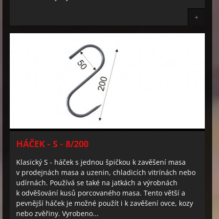
+
HÁČEK - S - 8/200
Klasický S - háček s jednou špičkou k zavěšení masa
v prodejnách masa a uzenin, chladicích vitrínách nebo
udírnách. Používá se také na jatkách a výrobnách
k odvěšování kusů porcovaného masa. Tento větší a
pevnější háček je možné použít i k zavěšení ovce, kozy
nebo zvěřiny. Vyrobeno...