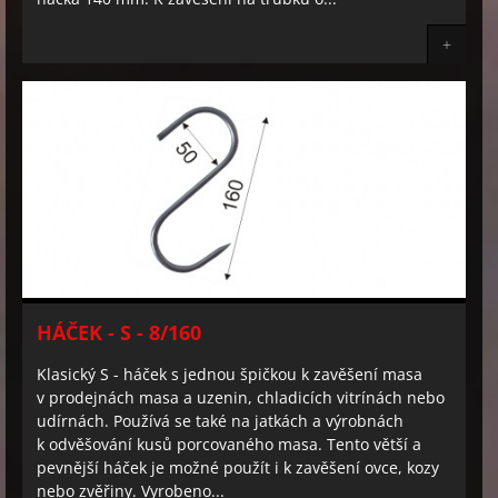
+
HÁČEK - S - 8/160
Klasický S - háček s jednou špičkou k zavěšení masa
v prodejnách masa a uzenin, chladicích vitrínách nebo
udírnách. Používá se také na jatkách a výrobnách
k odvěšování kusů porcovaného masa. Tento větší a
pevnější háček je možné použít i k zavěšení ovce, kozy
nebo zvěřiny. Vyrobeno...