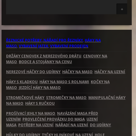
+
ŘEZNICKÉ POTŘEBY
, NÁŘADÍ PRO ŘEZNÍKY
,
HÁKY NA
MASO
,
VYBAVENÍ JATEK
,
VYBAVENÍ PRODEJEN
DRŽÁKY CENOVEK Z NEREZOVÉHO DRÁTU
,
CENOVKY NA
MASO
,
BODCE A STOJÁNKY NA CENU
NEREZOVÉ HÁČKY DO UDÍRNY
,
HÁČKY NA MASO
,
HÁČKY NA UZENÍ
,
HÁKY S KLADKOU
,
HÁKY NA MASO S ROLNAMI
,
KOČKY NA
MASO
,
JEZDÍCÍ HÁKY NA MASO
STROMEČKOVÉ HÁKY
,
STROMEČKY NA MASO
,
MANIPULAČNÍ HÁKY
NA MASO
,
HÁKY S RUČKOU
PROŠÍVACÍ JEHLY NA MASO
,
NAVÁZÁNÍ MASA PŘED
UZENÍM
,
PROVLEČENÍ PROVÁZKU DO MASA
,
UZENÍ
MASA
,
POTŘEBY NA UZENÍ
,
NÁŘADÍ NA UZENÍ
,
DO UDÍRNY
,
HŮLKY DO UDÍRNY
,
TYČKY HLINÍKOVÉ NA UZENÍ
,
HOLE