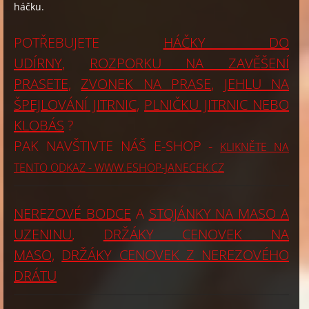
háčku.
POTŘEBUJETE
HÁČKY DO
UDÍRNY
,
ROZPORKU NA ZAVĚŠENÍ
PRASETE
,
ZVONEK NA PRASE
,
JEHLU NA
ŠPEJLOVÁNÍ JITRNIC
,
PLNIČKU JITRNIC NEBO
KLOBÁS
?
PAK NAVŠTIVTE NÁŠ E-SHOP -
KLIKNĚTE NA
TENTO ODKAZ - WWW.ESHOP-JANECEK.CZ
NEREZOVÉ BODCE
A
STOJÁNKY NA MASO A
UZENINU
,
DRŽÁKY CENOVEK NA
MASO,
DRŽÁKY CENOVEK Z NEREZOVÉHO
DRÁTU