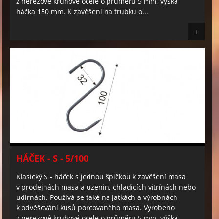
z nerezové kruhové ocele o průměru 5 mm, výška
háčka 150 mm. K zavěšení na trubku o...
+
HÁČEK - S - 5/100
Klasický S - háček s jednou špičkou k zavěšení masa
v prodejnách masa a uzenin, chladicích vitrínách nebo
udírnách. Používá se také na jatkách a výrobnách
k odvěšování kusů porcovaného masa. Vyrobeno
z nerezové kruhové ocele o průměru 5 mm, výška