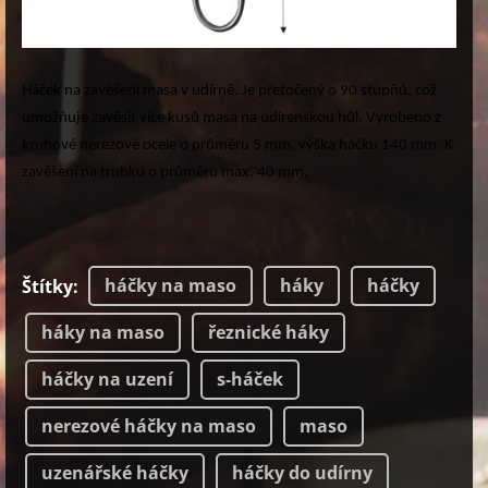
Háček na zavěšení masa v udírně. Je přetočený o 90 stupňů, což
umožňuje zavěsit více kusů masa na udírenskou hůl. Vyrobeno z
kruhové nerezové ocele o průměru 5 mm, výška háčku 140 mm. K
zavěšení na trubku o průměru max. 40 mm.
háčky na maso
háky
háčky
Štítky
:
háky na maso
řeznické háky
háčky na uzení
s-háček
nerezové háčky na maso
maso
uzenářské háčky
háčky do udírny