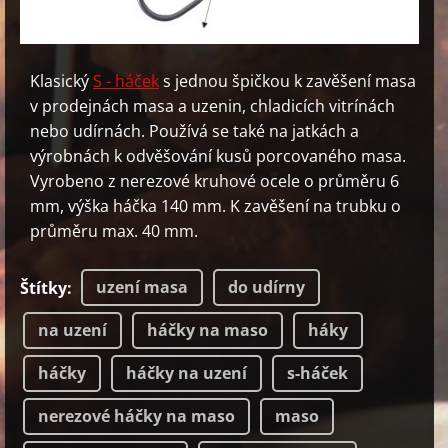
Klasický
S - háček
s jednou špičkou k zavěšení masa
v prodejnách masa a uzenin, chladicích vitrínách
nebo udírnách. Používá se také na jatkách a
výrobnách k odvěšování kusů porcovaného masa.
Vyrobeno z nerezové kruhové ocele o průměru 6
mm, výška háčka 140 mm. K zavěšení na trubku o
průměru max. 40 mm.
uzení masa
do udírny
Štítky
:
na uzení
háčky na maso
háky
háčky
háčky na uzení
s-háček
nerezové háčky na maso
maso