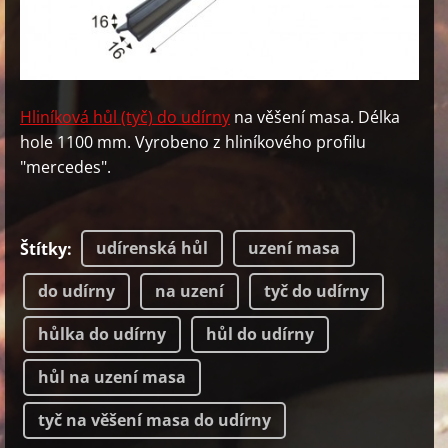
Hliníková hůl (tyč) do udírny
na věšení masa. Délka
hole 1100 mm. Vyrobeno z hliníkového profilu
"mercedes".
udírenská hůl
uzení masa
Štítky
:
do udírny
na uzení
tyč do udírny
hůlka do udírny
hůl do udírny
hůl na uzení masa
tyč na věšení masa do udírny