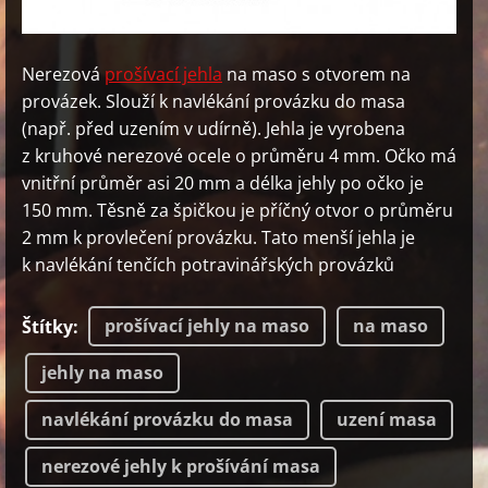
Nerezová
prošívací jehla
na maso s otvorem na
provázek. Slouží k navlékání provázku do masa
(např. před uzením v udírně). Jehla je vyrobena
z kruhové nerezové ocele o průměru 4 mm. Očko má
vnitřní průměr asi 20 mm a délka jehly po očko je
150 mm. Těsně za špičkou je příčný otvor o průměru
2 mm k provlečení provázku. Tato menší jehla je
k navlékání tenčích potravinářských provázků
prošívací jehly na maso
na maso
Štítky
:
jehly na maso
navlékání provázku do masa
uzení masa
nerezové jehly k prošívání masa