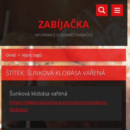
ZABÍJAČKA
INFORMACE O DOMÁCÍ ZABÍJAČCE
Úvod
>
Výpis tagů
ŠTÍTEK: ŠUNKOVÁ KLOBÁSA VAŘENÁ
Šunková klobása vařená
https://www.zabijacka.eu/products/sunkova-
klobasa/